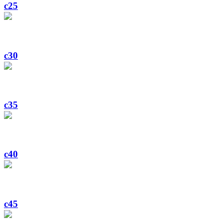
c25
c30
c35
c40
c45