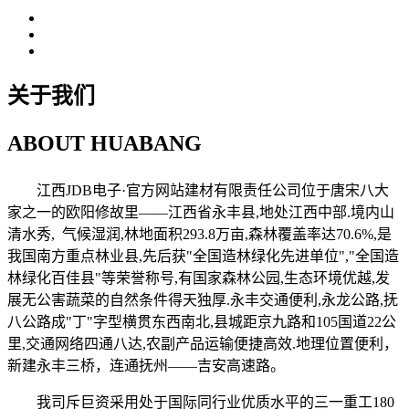
关于我们
ABOUT
HUABANG
江西JDB电子·官方网站建材有限责任公司位于唐宋八大
家之一的欧阳修故里——江西省永丰县,地处江西中部.境内山
清水秀, 气候湿润,林地面积293.8万亩,森林覆盖率达70.6%,是
我国南方重点林业县,先后获"全国造林绿化先进单位","全国造
林绿化百佳县"等荣誉称号,有国家森林公园,生态环境优越,发
展无公害蔬菜的自然条件得天独厚.永丰交通便利,永龙公路,抚
八公路成"丁"字型横贯东西南北,县城距京九路和105国道22公
里,交通网络四通八达,农副产品运输便捷高效.地理位置便利，
新建永丰三桥，连通抚州——吉安高速路。
我司斥巨资采用处于国际同行业优质水平的三一重工180