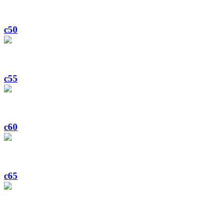
c50
c55
c60
c65