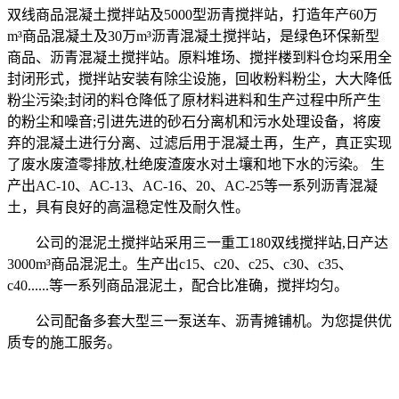
双线商品混凝土搅拌站及5000型沥青搅拌站，打造年产60万
m³商品混凝土及30万m³沥青混凝土搅拌站，是绿色环保新型
商品、沥青混凝土搅拌站。原料堆场、搅拌楼到料仓均采用全
封闭形式，搅拌站安装有除尘设施，回收粉料粉尘，大大降低
粉尘污染;封闭的料仓降低了原材料进料和生产过程中所产生
的粉尘和噪音;引进先进的砂石分离机和污水处理设备，将废
弃的混凝土进行分离、过滤后用于混凝土再，生产，真正实现
了废水废渣零排放,杜绝废渣废水对土壤和地下水的污染。 生
产出AC-10、AC-13、AC-16、20、AC-25等一系列沥青混凝
土，具有良好的高温稳定性及耐久性。
公司的混泥土搅拌站采用三一重工180双线搅拌站,日产达
3000m³商品混泥土。生产出c15、c20、c25、c30、c35、
c40......等一系列商品混泥土，配合比准确，搅拌均匀。
公司配备多套大型三一泵送车、沥青摊铺机。为您提供优
质专的施工服务。